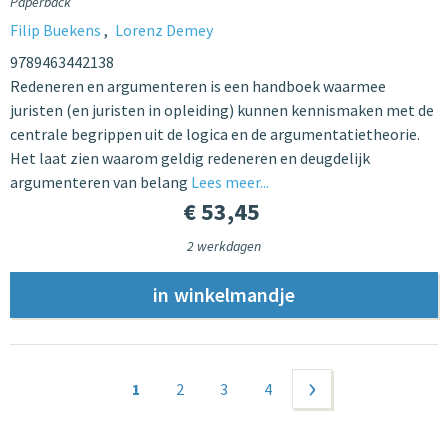
Paperback
Filip Buekens
Lorenz Demey
9789463442138
Redeneren en argumenteren is een handboek waarmee
juristen (en juristen in opleiding) kunnen kennismaken met de
centrale begrippen uit de logica en de argumentatietheorie.
Het laat zien waarom geldig redeneren en deugdelijk
argumenteren van belang
Lees meer...
€ 53,45
2 werkdagen
Pagina's
1
2
3
4
volgende ›