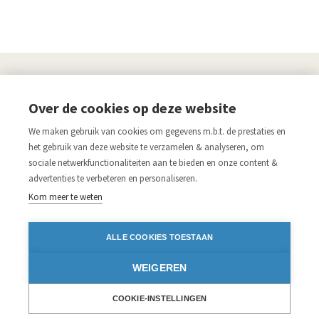
UITGEVERIJ
Over de cookies op deze website
Links
We maken gebruik van cookies om gegevens m.b.t. de prestaties en
Aanmelden nieuwsbrief
Pers
het gebruik van deze website te verzamelen & analyseren, om
sociale netwerkfunctionaliteiten aan te bieden en onze content &
Acco.be
Algemene voorwaarden
advertenties te verbeteren en personaliseren.
Disclaimer
Privacy verklaring
Kom meer te weten
Blijf op de hoogte
ALLE COOKIES TOESTAAN
Volg ons op:
WEIGEREN
Facebook
Instagram
Twitter
LinkedIn
iDEAL
COOKIE-INSTELLINGEN