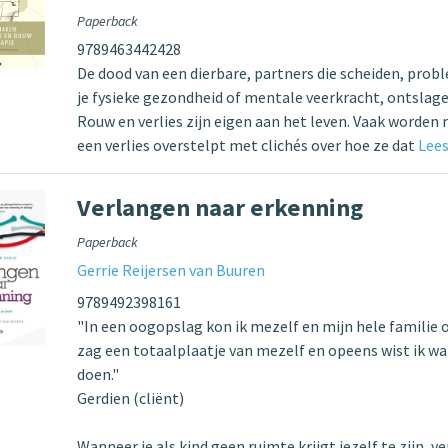
Paperback
9789463442428
De dood van een dierbare, partners die scheiden, pro
je fysieke gezondheid of mentale veerkracht, ontslage
Rouw en verlies zijn eigen aan het leven. Vaak worden
een verlies overstelpt met clichés over hoe ze dat
Lees
Verlangen naar erkenning
Paperback
Gerrie Reijersen van Buuren
9789492398161
"In een oogopslag kon ik mezelf en mijn hele familie o
zag een totaalplaatje van mezelf en opeens wist ik wa
doen."
Gerdien (cliënt)
Wanneer je als kind geen ruimte krijgt jezelf te zijn, ve