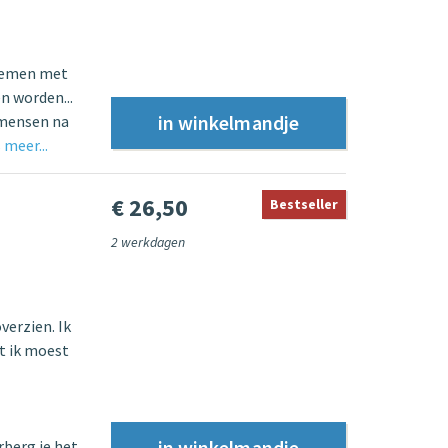
blemen met
n worden...
 mensen na
 meer...
€ 26,50
Bestseller
2 werkdagen
verzien. Ik
t ik moest
rberg je het