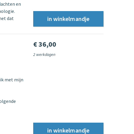
edachten en
hologie.
het dat
€ 36,00
2 werkdagen
ik met mijn
volgende