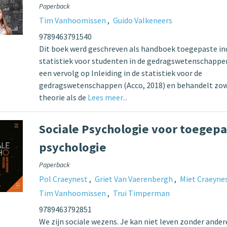
Paperback
Tim Vanhoomissen
Guido Valkeneers
9789463791540
Dit boek werd geschreven als handboek toegepaste in
statistiek voor studenten in de gedragswetenschappen
een vervolg op Inleiding in de statistiek voor de
gedragswetenschappen (Acco, 2018) en behandelt zow
theorie als de
Lees meer...
Sociale Psychologie voor toegep
psychologie
Paperback
Pol Craeynest
Griet Van Vaerenbergh
Miet Craeyne
Tim Vanhoomissen
Trui Timperman
9789463792851
We zijn sociale wezens. Je kan niet leven zonder ande