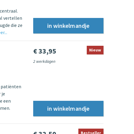
centraal.
l vertellen
eugde die ze
r...
€ 33,95
Nieuw
2 werkdagen
, patiënten
 je
e een
emen.
€ 32,50
Bestseller