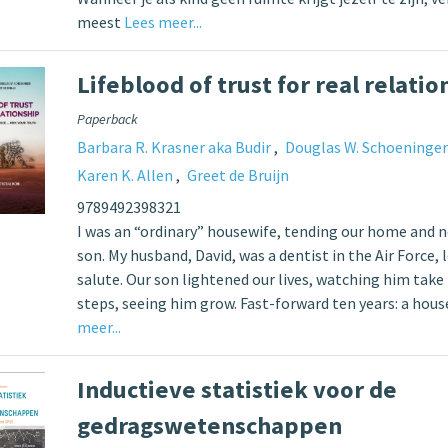
meest
Lees meer...
Lifeblood of trust for real relatio
Paperback
Barbara R. Krasner aka Budir
Douglas W. Schoeninge
Karen K. Allen
Greet de Bruijn
9789492398321
I was an “ordinary” housewife, tending our home and
son. My husband, David, was a dentist in the Air Force, 
salute. Our son lightened our lives, watching him take h
steps, seeing him grow. Fast-forward ten years: a hou
meer...
Inductieve statistiek voor de
gedragswetenschappen