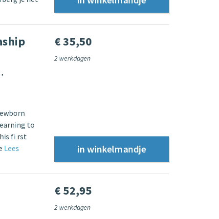
nship
€ 35,50
2 werkdagen
r
 newborn
learning to
is fi rst
se
Lees
€ 52,95
2 werkdagen