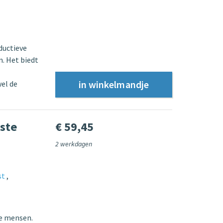
ductieve
. Het biedt
el de
aste
€ 59,45
2 werkdagen
st
re mensen.