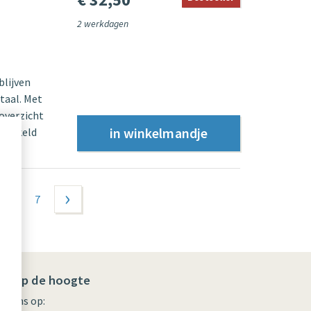
2 werkdagen
blijven
taal. Met
 overzicht
twikkeld
…
7
volgende ›
ijf op de hoogte
lg ons op: