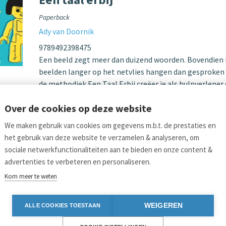
Paperback
Ady van Doornik
9789492398475
Een beeld zegt meer dan duizend woorden. Bovendien 
beelden langer op het netvlies hangen dan gesproken 
de methodiek Een Taal Erbij creëer je als hulpverlener
en nieuwe inzichten voor je cliënt. De methodiek is on
Over de cookies op deze website
Lees meer...
We maken gebruik van cookies om gegevens m.b.t. de prestaties en
ina's
het gebruik van deze website te verzamelen & analyseren, om
‹ vorige
1
2
3
4
5
sociale netwerkfunctionaliteiten aan te bieden en onze content &
advertenties te verbeteren en personaliseren.
Kom meer te weten
Links
Bl
WEIGEREN
ALLE COOKIES TOESTAAN
Aanmelden nieuwsbrief
Pers
Vo