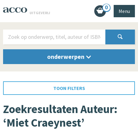
0
Menu
UITGEVERIJ
onderwerpen
TOON FILTERS
Zoekresultaten Auteur:
‘Miet Craeynest’