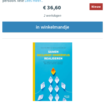
persoon. Vele
Lees meer...
€ 36,60
Nieuw
2 werkdagen