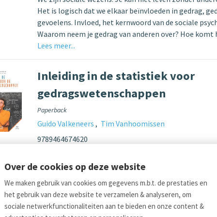
Het is logisch dat we elkaar beïnvloeden in gedrag, g
gevoelens. Invloed, het kernwoord van de sociale psyc
Waarom neem je gedrag van anderen over? Hoe komt 
Lees meer...
Inleiding in de statistiek voor
gedragswetenschappen
Paperback
Guido Valkeneers
Tim Vanhoomissen
9789464674620
Dit studie- en werkboek biedt een introductie in de sta
studenten in de gedragswetenschappen. Nadat we toe
Over de cookies op deze website
hebben op welke manier statistiek een onmisbaar ins
We maken gebruik van cookies om gegevens m.b.t. de prestaties en
bij wetenschappelijk onderzoek zoomen we in op vari
het gebruik van deze website te verzamelen & analyseren, om
sociale netwerkfunctionaliteiten aan te bieden en onze content &
Lees meer...