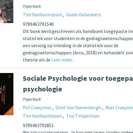
Paperback
Tim Vanhoomissen
Guido Valkeneers
9789463791540
Dit boek werd geschreven als handboek toegepaste in
statistiek voor studenten in de gedragswetenschappen
een vervolg op Inleiding in de statistiek voor de
gedragswetenschappen (Acco, 2018) en behandelt zow
theorie als de
Lees meer...
Sociale Psychologie voor toegep
psychologie
Paperback
Pol Craeynest
Griet Van Vaerenbergh
Miet Craeyne
Tim Vanhoomissen
Trui Timperman
9789463792851
We zijn sociale wezens. Je kan niet leven zonder ande