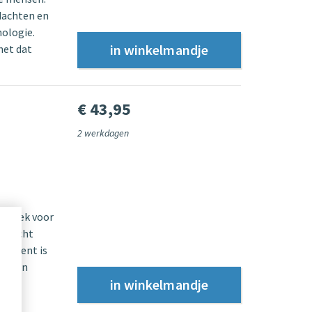
edachten en
hologie.
het dat
€ 43,95
2 werkdagen
tistiek voor
gelicht
trument is
abelen