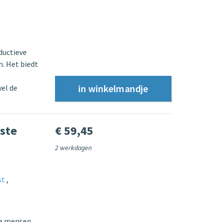
ductieve
. Het biedt
el de
aste
€ 59,45
2 werkdagen
st
re mensen.