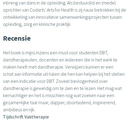
inbreng van dans in de opleiding. Als bestuurslid en (mede)
oprichter van Codarts’ Arts for Health is zij nauw betrokken bij de
ontwikkeling van innovatieve samenwerkingsprojecten tussen
opleiding, zorg en klinische praktijk.
Recensie
Het boek is mijns inziens een must voor studenten DBT,
danstherapeuten, docenten en iedereen die in het werk te
maken heeft met danstherapie. Verwijzers kunnen er een
schat aan informatie uit halen die hen kan helpen bij het stellen
van een indicatie voor DBT. Zoveel bevlogenheid over
danstherapie is geweldig om te zien en te lezen. Het mag wat
kernachtiger en het is misschien nog wat zoeken naar een
gezamenlijke taal maar, dapper, doortastend, inspirerend,
ambitieus en rijk.
Tijdschrift Vaktherapie