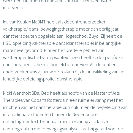
werkmechanismen en effecten van danstherapeutische
interventies.
Ina van Keulen
MaDMT heeft als docent/onderzoeker
vaktherapie/ dans- bewegingstherapie meer dan dertig jaar
danstherapeuten opgeleid aan Hogeschool Zuyd. Zij heeft de
HBO opleiding vaktherapie dans (danstherapie) in belangrijke
mate mee gevormd. Binnen het bredere gebied van
vaktherapeutische beroepsopleidingen heeft zij de specifieke
danstherapeutische methodiek beschreven. Als docent en
onderzoeker was zij nauw betrokken bij de ontwikkeling van het
landelijke opleidingsprofiel danstherapie.
Nicki Wentholt
BDa, Bed heeft als hoofd van de Master of Arts
Therapies van Codarts Rotterdam een ruime ervaring met het
inrichten van het danstherapie curriculum en de begeleiding van
internationale studenten binnen de Nederlandse
opleidingscontext. Door haar ruime ervaring als danser,
choreograaf en met bewegingsanalyse staat zij garant voor de