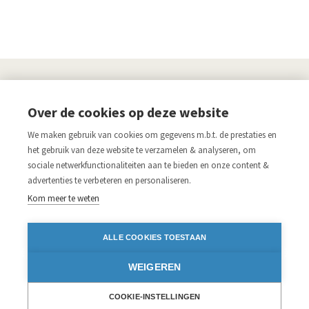
UITGEVERIJ
Over de cookies op deze website
Links
We maken gebruik van cookies om gegevens m.b.t. de prestaties en
Aanmelden nieuwsbrief
Pers
het gebruik van deze website te verzamelen & analyseren, om
sociale netwerkfunctionaliteiten aan te bieden en onze content &
Acco.be
Algemene voorwaarden
advertenties te verbeteren en personaliseren.
Disclaimer
Privacy verklaring
Kom meer te weten
Blijf op de hoogte
ALLE COOKIES TOESTAAN
Volg ons op:
WEIGEREN
Facebook
Instagram
Twitter
LinkedIn
iDEAL
COOKIE-INSTELLINGEN