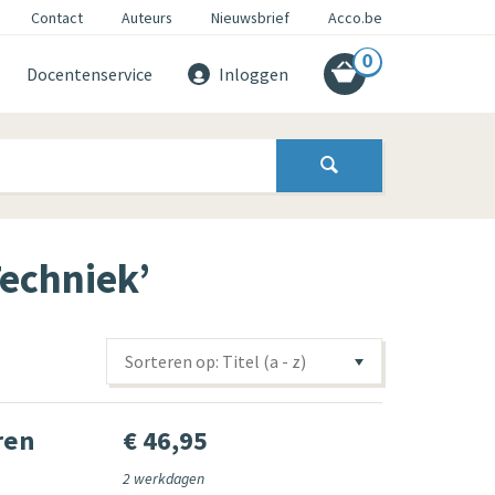
Contact
Auteurs
Nieuwsbrief
Acco.be
0
Docentenservice
Inloggen
echniek’
Sorteren op: Titel (a - z)
ren
€ 46,95
2 werkdagen