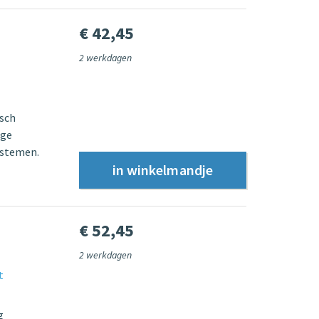
€ 42,45
2 werkdagen
isch
ige
ystemen.
€ 52,45
2 werkdagen
t
g