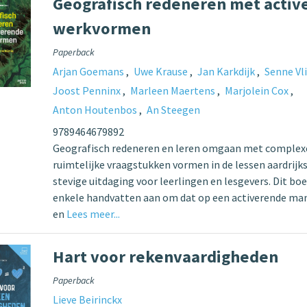
Geografisch redeneren met activ
werkvormen
Paperback
Arjan Goemans
Uwe Krause
Jan Karkdijk
Senne Vl
Joost Penninx
Marleen Maertens
Marjolein Cox
Anton Houtenbos
An Steegen
9789464679892
Geografisch redeneren en leren omgaan met complex
ruimtelijke vraagstukken vormen in de lessen aardrijk
stevige uitdaging voor leerlingen en lesgevers. Dit boe
enkele handvatten aan om dat op een activerende man
en
Lees meer...
Hart voor rekenvaardigheden
Paperback
Lieve Beirinckx