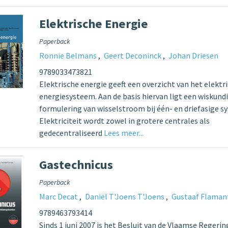
Elektrische Energie
Paperback
Ronnie Belmans
Geert Deconinck
Johan Driesen
9789033473821
Elektrische energie geeft een overzicht van het elektr
energiesysteem. Aan de basis hiervan ligt een wiskund
formulering van wisselstroom bij één- en driefasige s
Elektriciteit wordt zowel in grotere centrales als
gedecentraliseerd
Lees meer...
Gastechnicus
Paperback
Marc Decat
Daniël T'Joens T'Joens
Gustaaf Flaman
9789463793414
Sinds 1 juni 2007 is het Besluit van de Vlaamse Regerin