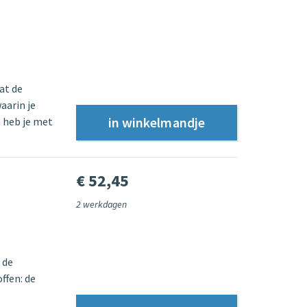
at de
aarin je
n heb je met
€ 52,45
2 werkdagen
 de
ffen: de