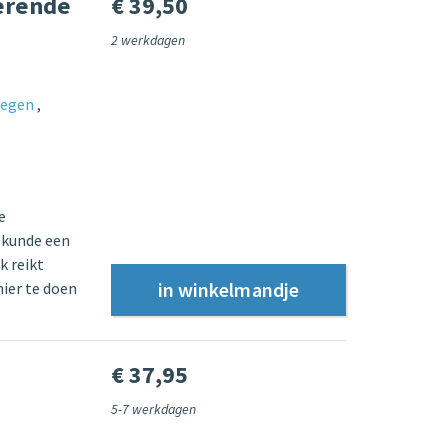
erende
€ 39,50
2 werkdagen
iegen
e
skunde een
k reikt
ier te doen
€ 37,95
5-7 werkdagen