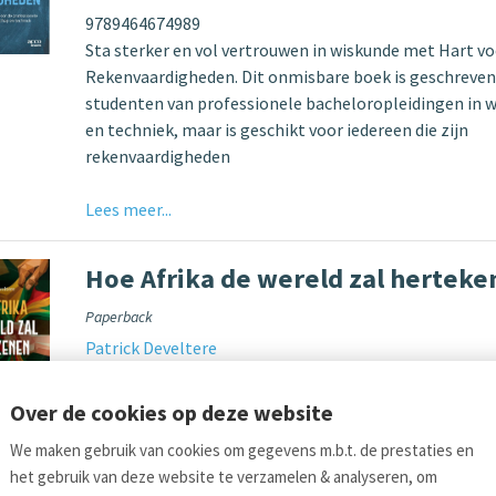
9789464674989
Sta sterker en vol vertrouwen in wiskunde met Hart vo
Rekenvaardigheden. Dit onmisbare boek is geschreven
studenten van professionele bacheloropleidingen in
en techniek, maar is geschikt voor iedereen die zijn
rekenvaardigheden
Lees meer...
Hoe Afrika de wereld zal hertek
Paperback
Patrick Develtere
9789493535114
Over de cookies op deze website
Lees meer...
We maken gebruik van cookies om gegevens m.b.t. de prestaties en
ina's
het gebruik van deze website te verzamelen & analyseren, om
1
2
volgende 