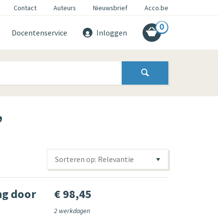
Contact
Auteurs
Nieuwsbrief
Acco.be
0
Docentenservice
Inloggen
’
Sorteren op: Relevantie
ng door
€ 98,45
2 werkdagen