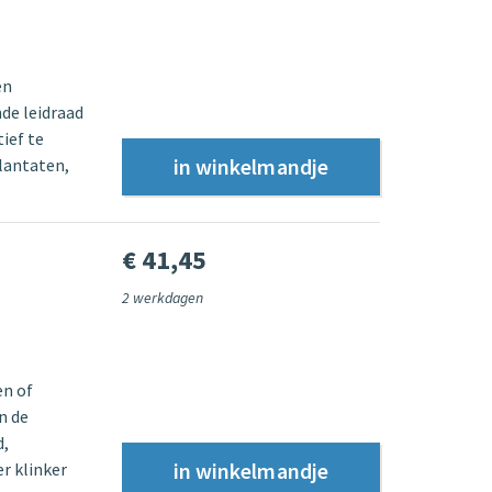
en
nde leidraad
ief te
lantaten,
€ 41,45
2 werkdagen
en of
n de
d,
r klinker