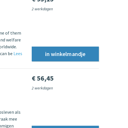
2 werkdagen
ome of them
and welfare
orldwide.
 can be
Lees
€ 56,45
2 werkdagen
psleven als
praak mee
ommigen