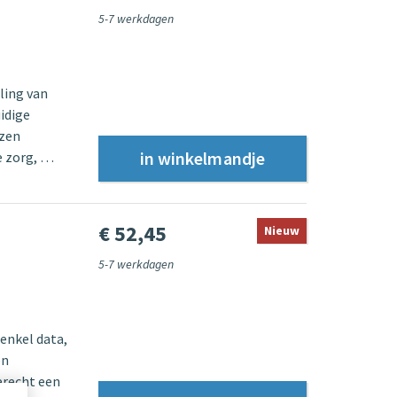
5-7 werkdagen
eling van
idige
nzen
e zorg, …
€ 52,45
Nieuw
5-7 werkdagen
enkel data,
en
erecht een