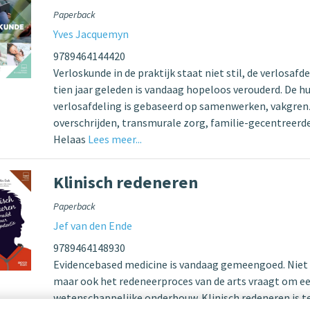
Paperback
Yves Jacquemyn
9789464144420
Verloskunde in de praktijk staat niet stil, de verlosafd
tien jaar geleden is vandaag hopeloos verouderd. De hu
verlosafdeling is gebaseerd op samenwerken, vakgre
overschrijden, transmurale zorg, familie-gecentreerd
Helaas
Lees meer...
Klinisch redeneren
Paperback
Jef van den Ende
9789464148930
Evidencebased medicine is vandaag gemeengoed. Niet 
maar ook het redeneerproces van de arts vraagt om e
wetenschappelijke onderbouw. Klinisch redeneren is t