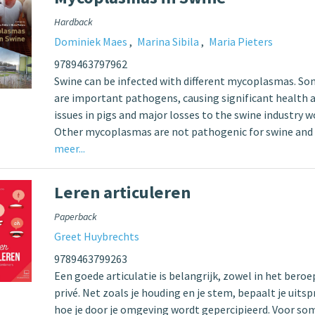
Hardback
Dominiek Maes
Marina Sibila
Maria Pieters
9789463797962
Swine can be infected with different mycoplasmas. S
are important pathogens, causing significant health 
issues in pigs and major losses to the swine industry w
Other mycoplasmas are not pathogenic for swine and
meer...
Leren articuleren
Paperback
Greet Huybrechts
9789463799263
Een goede articulatie is belangrijk, zowel in het beroe
privé. Net zoals je houding en je stem, bepaalt je uits
hoe je door je omgeving wordt gepercipieerd. Voor s