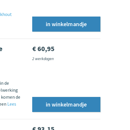
ckhout
e
€ 60,95
2 werkdagen
in de
elwerking
k komen de
 een
Lees
€ 93,15