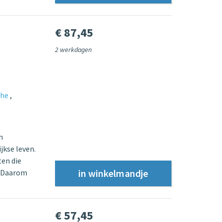
€ 87,45
2 werkdagen
che
n
jkse leven.
ten die
. Daarom
€ 57,45