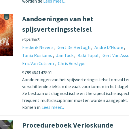
worden de
Lees meer...
Aandoeningen van het
spijsverteringsstelsel
Paperback
Frederik Nevens
Gert De Hertogh
André D'Hoore
Tania Roskams
Jan Tack
Baki Topal
Gert Van Ass
Eric Van Cutsem
Chris Verslype
9789464142891
Aandoeningen van het spijsverteringsstelsel omvatte
verschillende ziekten die vaak voorkomen in het dageli
Ze bestaan uit diagnostische en therapeutische aspec
frequent multidisciplinair moeten worden aangepakt
komen in
Lees meer...
Procedureboek Verloskunde