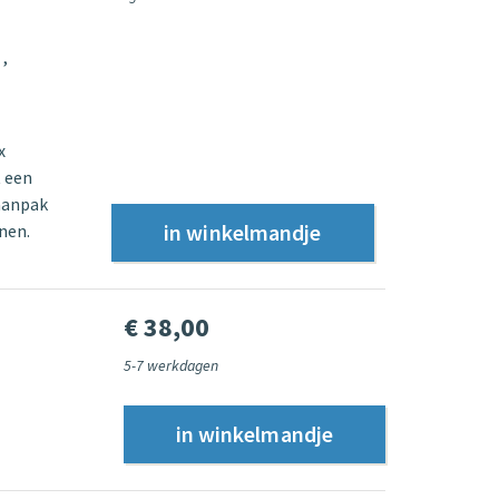
t
x
t een
aanpak
nen.
€ 38,00
5-7 werkdagen