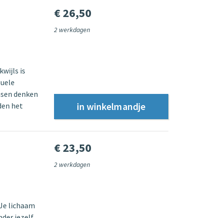
€ 26,50
2 werkdagen
wijls is
suele
nsen denken
den het
€ 23,50
2 werkdagen
 Je lichaam
der jezelf.