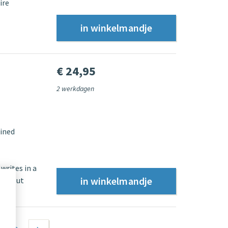
ire
€ 24,95
2 werkdagen
ined
writes in a
s; about