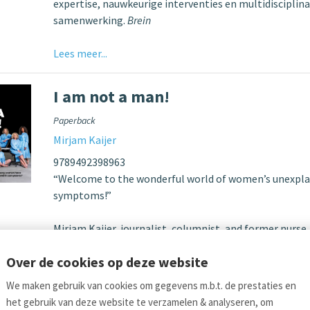
expertise, nauwkeurige interventies en multidisciplina
samenwerking.
Brein
Lees meer...
I am not a man!
Paperback
Mirjam Kaijer
9789492398963
“Welcome to the wonderful world of women’s unexpla
symptoms!”
Mirjam Kaijer, journalist, columnist, and former nurse, 
light yet incisive style about her search for a diagnosi
Over de cookies op deze website
bureaucracy, the gaps in the healthcare
Lees meer...
We maken gebruik van cookies om gegevens m.b.t. de prestaties en
ina's
het gebruik van deze website te verzamelen & analyseren, om