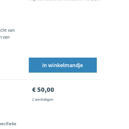
icht van
n van
€ 50,00
2 werkdagen
ecifieke