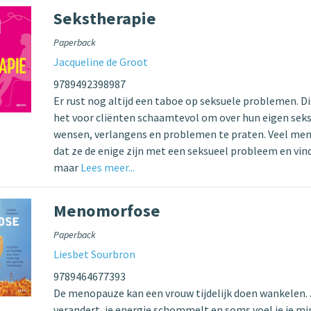
Sekstherapie
Paperback
Jacqueline de Groot
9789492398987
Er rust nog altijd een taboe op seksuele problemen. Dik
het voor cliënten schaamtevol om over hun eigen sek
wensen, verlangens en problemen te praten. Veel me
dat ze de enige zijn met een seksueel probleem en vin
maar
Lees meer...
Menomorfose
Paperback
Liesbet Sourbron
9789464677393
De menopauze kan een vrouw tijdelijk doen wankelen.
verandert, je energie schommelt en soms voel je je min