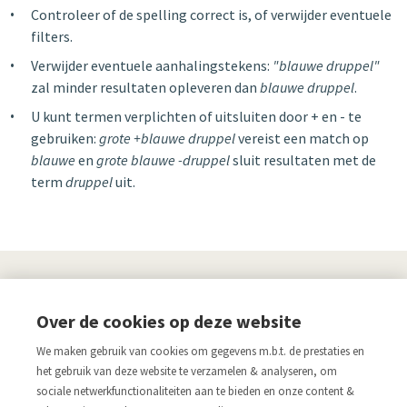
Controleer of de spelling correct is, of verwijder eventuele
filters.
Verwijder eventuele aanhalingstekens:
"blauwe druppel"
zal minder resultaten opleveren dan
blauwe druppel
.
U kunt termen verplichten of uitsluiten door + en - te
gebruiken:
grote +blauwe druppel
vereist een match op
blauwe
en
grote blauwe -druppel
sluit resultaten met de
term
druppel
uit.
UITGEVERIJ
Over de cookies op deze website
Links
We maken gebruik van cookies om gegevens m.b.t. de prestaties en
Aanmelden nieuwsbrief
Pers
het gebruik van deze website te verzamelen & analyseren, om
sociale netwerkfunctionaliteiten aan te bieden en onze content &
Acco.be
Algemene voorwaarden