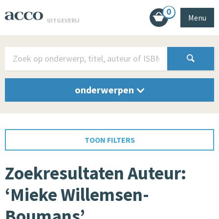
0
Menu
UITGEVERIJ
onderwerpen
TOON FILTERS
Zoekresultaten Auteur:
‘Mieke Willemsen-
Boumans’