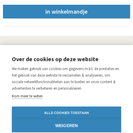
UITGEVERIJ
Over de cookies op deze website
Links
We maken gebruik van cookies om gegevens m.b.t. de prestaties en
Aanmelden nieuwsbrief
Pers
het gebruik van deze website te verzamelen & analyseren, om
sociale netwerkfunctionaliteiten aan te bieden en onze content &
Acco.be
Algemene voorwaarden
advertenties te verbeteren en personaliseren.
Disclaimer
Privacy verklaring
Kom meer te weten
Blijf op de hoogte
ALLE COOKIES TOESTAAN
Volg ons op:
WEIGEREN
Facebook
Instagram
Twitter
LinkedIn
iDEAL