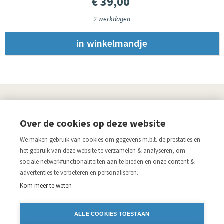
€ 39,00
2 werkdagen
UITGEVERIJ
Over de cookies op deze website
Links
We maken gebruik van cookies om gegevens m.b.t. de prestaties en
Aanmelden nieuwsbrief
Pers
het gebruik van deze website te verzamelen & analyseren, om
sociale netwerkfunctionaliteiten aan te bieden en onze content &
Acco.be
Algemene voorwaarden
advertenties te verbeteren en personaliseren.
Disclaimer
Privacy verklaring
Kom meer te weten
Blijf op de hoogte
ALLE COOKIES TOESTAAN