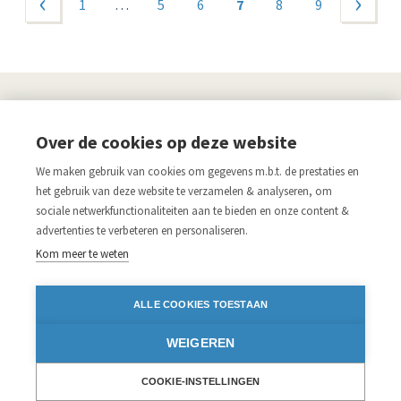
‹ vorige
1
…
5
6
7
8
9
volgende ›
UITGEVERIJ
Over de cookies op deze website
Links
We maken gebruik van cookies om gegevens m.b.t. de prestaties en
Aanmelden nieuwsbrief
Pers
het gebruik van deze website te verzamelen & analyseren, om
sociale netwerkfunctionaliteiten aan te bieden en onze content &
Acco.be
Algemene voorwaarden
advertenties te verbeteren en personaliseren.
Disclaimer
Privacy verklaring
Kom meer te weten
Blijf op de hoogte
ALLE COOKIES TOESTAAN
Volg ons op:
WEIGEREN
Facebook
Instagram
Twitter
LinkedIn
iDEAL
COOKIE-INSTELLINGEN