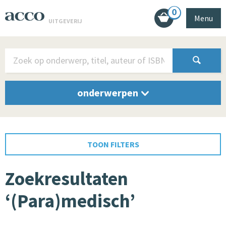
0
Menu
UITGEVERIJ
onderwerpen
TOON FILTERS
Zoekresultaten
‘(Para)medisch’