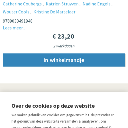
Catherine Coubergs
Katrien Struyven
Nadine Engels
Wouter Cools
Kristine De Martelaer
9789033491948
Lees meer...
€ 23,20
2 werkdagen
UITGEVERIJ
Over de cookies op deze website
Links
We maken gebruik van cookies om gegevens m.b.t. de prestaties en
Aanmelden nieuwsbrief
Pers
het gebruik van deze website te verzamelen & analyseren, om
sociale netwerkfunctionaliteiten aan te bieden en onze content &