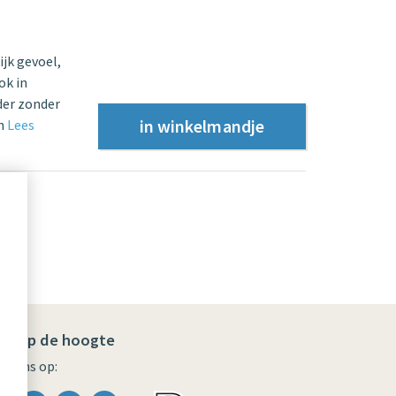
jk gevoel,
ok in
der zonder
in
Lees
ijf op de hoogte
lg ons op: