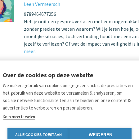
Leen Vermeersch
9789464677256
Heb je ooit een gesprek verlaten met een ongemakkeli
zonder precies te weten waarom? Wil je leren hoe je, o
moeilijke situaties, toch verbinding houdt met een an
jezelf te verliezen? Of wat de impact van veiligheid is 
meer...
Over de cookies op deze website
We maken gebruik van cookies om gegevens m.b.t. de prestaties en
het gebruik van deze website te verzamelen & analyseren, om
sociale netwerkfunctionaliteiten aan te bieden en onze content &
advertenties te verbeteren en personaliseren.
Kom meer te weten
Links
Bl
Aanmelden nieuwsbrief
Pers
Vo
WEIGEREN
ALLE COOKIES TOESTAAN
Acco.be
Algemene voorwaarden