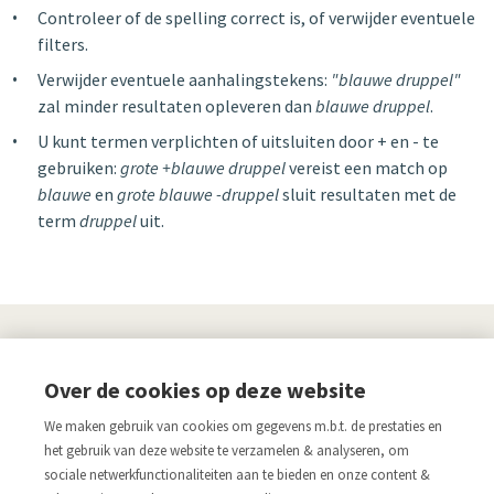
Controleer of de spelling correct is, of verwijder eventuele
filters.
Verwijder eventuele aanhalingstekens:
"blauwe druppel"
zal minder resultaten opleveren dan
blauwe druppel
.
U kunt termen verplichten of uitsluiten door + en - te
gebruiken:
grote +blauwe druppel
vereist een match op
blauwe
en
grote blauwe -druppel
sluit resultaten met de
term
druppel
uit.
UITGEVERIJ
Over de cookies op deze website
Links
We maken gebruik van cookies om gegevens m.b.t. de prestaties en
Aanmelden nieuwsbrief
Pers
het gebruik van deze website te verzamelen & analyseren, om
sociale netwerkfunctionaliteiten aan te bieden en onze content &
Acco.be
Algemene voorwaarden