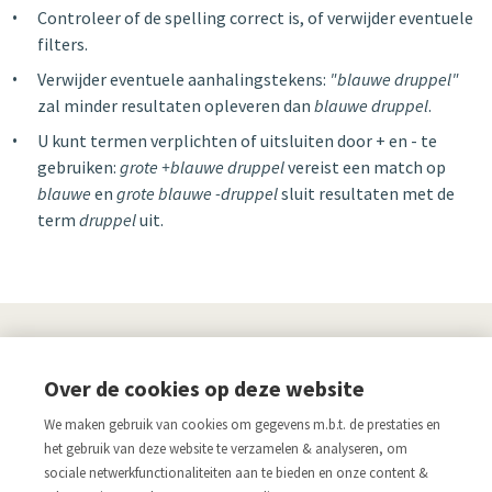
Controleer of de spelling correct is, of verwijder eventuele
filters.
Verwijder eventuele aanhalingstekens:
"blauwe druppel"
zal minder resultaten opleveren dan
blauwe druppel
.
U kunt termen verplichten of uitsluiten door + en - te
gebruiken:
grote +blauwe druppel
vereist een match op
blauwe
en
grote blauwe -druppel
sluit resultaten met de
term
druppel
uit.
UITGEVERIJ
Over de cookies op deze website
Links
We maken gebruik van cookies om gegevens m.b.t. de prestaties en
Aanmelden nieuwsbrief
Pers
het gebruik van deze website te verzamelen & analyseren, om
sociale netwerkfunctionaliteiten aan te bieden en onze content &
Acco.be
Algemene voorwaarden