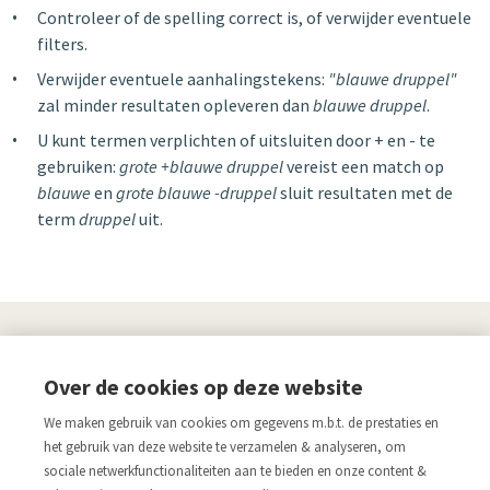
Controleer of de spelling correct is, of verwijder eventuele
filters.
Verwijder eventuele aanhalingstekens:
"blauwe druppel"
zal minder resultaten opleveren dan
blauwe druppel
.
U kunt termen verplichten of uitsluiten door + en - te
gebruiken:
grote +blauwe druppel
vereist een match op
blauwe
en
grote blauwe -druppel
sluit resultaten met de
term
druppel
uit.
UITGEVERIJ
Over de cookies op deze website
Links
We maken gebruik van cookies om gegevens m.b.t. de prestaties en
Aanmelden nieuwsbrief
Pers
het gebruik van deze website te verzamelen & analyseren, om
sociale netwerkfunctionaliteiten aan te bieden en onze content &
Acco.be
Algemene voorwaarden