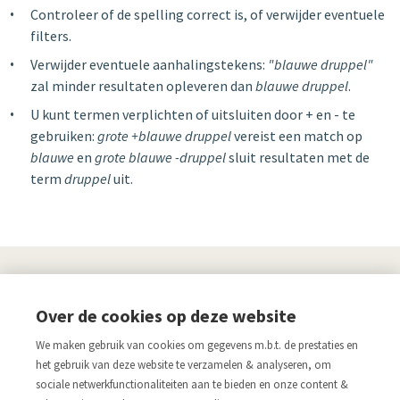
Controleer of de spelling correct is, of verwijder eventuele
filters.
Verwijder eventuele aanhalingstekens:
"blauwe druppel"
zal minder resultaten opleveren dan
blauwe druppel
.
U kunt termen verplichten of uitsluiten door + en - te
gebruiken:
grote +blauwe druppel
vereist een match op
blauwe
en
grote blauwe -druppel
sluit resultaten met de
term
druppel
uit.
UITGEVERIJ
Over de cookies op deze website
Links
We maken gebruik van cookies om gegevens m.b.t. de prestaties en
Aanmelden nieuwsbrief
Pers
het gebruik van deze website te verzamelen & analyseren, om
sociale netwerkfunctionaliteiten aan te bieden en onze content &
Acco.be
Algemene voorwaarden