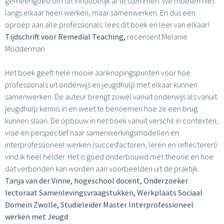
gemeengoed om dit inhoudelijk af te stemmen. We moeten niet
langs elkaar heen werken, maar samenwerken. En dus een
oproep aan alle professionals: lees dit boek en leer van elkaar!
Tijdschrift voor Remedial Teaching,
recensent Melanie
Modderman
Het boek geeft hele mooie aanknopingspunten voor hoe
professionals uit onderwijs en jeugdhulp met elkaar kunnen
samenwerken. De auteur brengt zowel vanuit onderwijs als vanuit
jeugdhulp kennis in en weet te benoemen hoe ze een brug
kunnen slaan. De opbouw in het boek vanuit verschil in contexten,
visie en perspectief naar samenwerkingsmodellen en
interprofessioneel werken (succesfactoren, leren en reflecteren)
vind ik heel helder. Het is goed onderbouwd met theorie en hoe
dat verbonden kan worden aan voorbeelden uit de praktijk.
Tanja van der Vinne, hogeschool docent, Onderzoeker
lectoraat Samenlevingsvraagstukken, Werkplaats Sociaal
Domein Zwolle, Studieleider Master Interprofessioneel
werken met Jeugd