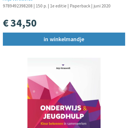
9789492398208
| 150 p.
| 1e editie
| Paperback
| juni 2020
€ 34,50