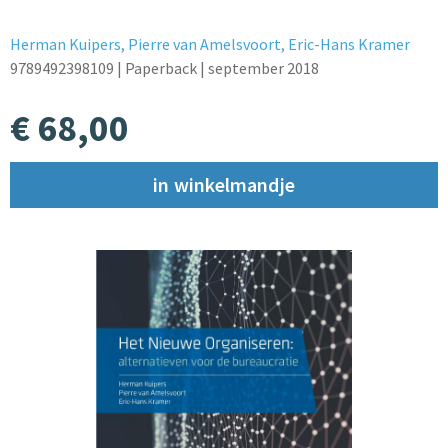
Herman Kuipers,
Pierre van Amelsvoort,
Eric-Hans Kramer
9789492398109
| Paperback
| september 2018
€ 68,00