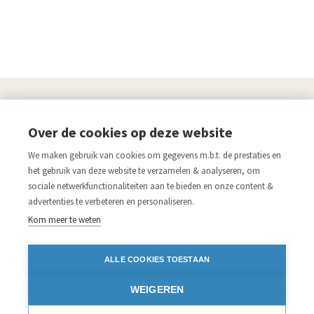
UITGEVERIJ
Over de cookies op deze website
Links
We maken gebruik van cookies om gegevens m.b.t. de prestaties en
Aanmelden nieuwsbrief
Pers
het gebruik van deze website te verzamelen & analyseren, om
sociale netwerkfunctionaliteiten aan te bieden en onze content &
Acco.be
Algemene voorwaarden
advertenties te verbeteren en personaliseren.
Disclaimer
Privacy verklaring
Kom meer te weten
Blijf op de hoogte
ALLE COOKIES TOESTAAN
Volg ons op:
WEIGEREN
Facebook
Instagram
Twitter
LinkedIn
iDEAL