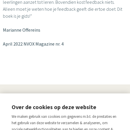
leerlingen aanzet tot leren. Bovendien kost feedback niets.
Alleen moet je weten hoe je feedback geeft die ertoe doet. Dit
boek is je gids!”
Marianne Offereins
April 2022 NVOX Magazine nr. 4
UITGEVERIJ
Over de cookies op deze website
Links
We maken gebruik van cookies om gegevens m.b.t. de prestaties en
Aanmelden nieuwsbrief
Pers
het gebruik van deze website te verzamelen & analyseren, om
sociale netwerkfunctionaliteiten aan te bieden en onze content &