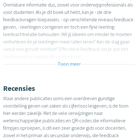
Onmisbare informatie dus, zowel voor onderwijsprofessionals als
voor studenten. Als je dit boek uit hebt, kan je - de drie
feedbackvragen toepassen, - op verschillende niveaus feedback
geven, - leerlingen corrigeren en toch een fijne leerling-
leerkrachtrelatie behouden. Wil jij ideeën om minder te moeten
verbeteren én je leerlingen meer laten leren? Aan de slag gaan
vanuit een growth mindset? Effectieve feedback zet je aan het
denken over je aanpak als professional.
Toon meer
Recensies
Waar andere publicaties soms een overdreven gunstige
voorstelling geven van zaken als cijferloos lesgeven, is de toon
hier eerder zakelijk. Met de vele verwijzingen naar
wetenschappelijke publicaties en QR-codes die informatieve
filmpjes oproepen, is dit een zeer goede gids voor docenten,
zowel in het primair als secundair onderwijs, die feedback