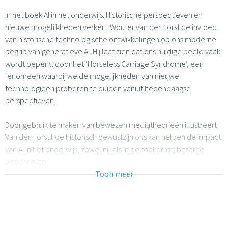
In het boek AI in het onderwijs. Historische perspectieven en
nieuwe mogelijkheden verkent Wouter van der Horst de invloed
van historische technologische ontwikkelingen op ons moderne
begrip van generatieve AI. Hij laat zien dat ons huidige beeld vaak
wordt beperkt door het ‘Horseless Carriage Syndrome’, een
fenomeen waarbij we de mogelijkheden van nieuwe
technologieën proberen te duiden vanuit hedendaagse
perspectieven.
Door gebruik te maken van bewezen mediatheorieën illustreert
Van der Horst hoe historisch bewustzijn ons kan helpen de impact
van AI in het onderwijs, zowel nu als in de toekomst, beter te
beoordelen.
Toon meer