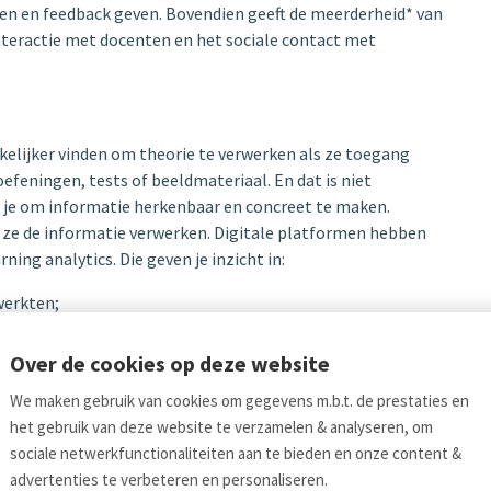
eren en feedback geven. Bovendien geeft de meerderheid* van
interactie met docenten en het sociale contact met
elijker vinden om theorie te verwerken als ze toegang
efeningen, tests of beeldmateriaal. En dat is niet
n je om informatie herkenbaar en concreet te maken.
 ze de informatie verwerken. Digitale platformen hebben
ning analytics. Die geven je inzicht in:
werkten;
Over de cookies op deze website
n.
We maken gebruik van cookies om gegevens m.b.t. de prestaties en
 2020 uitstuurde naar 285 docenten en 896 studenten binnen
het gebruik van deze website te verzamelen & analyseren, om
sociale netwerkfunctionaliteiten aan te bieden en onze content &
advertenties te verbeteren en personaliseren.