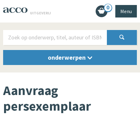
0
Menu
UITGEVERIJ
onderwerpen
Aanvraag
persexemplaar