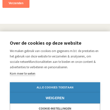
UITGEVERIJ
Over de cookies op deze website
Links
We maken gebruik van cookies om gegevens m.b.t. de prestaties en
Aanmelden nieuwsbrief
Pers
het gebruik van deze website te verzamelen & analyseren, om
sociale netwerkfunctionaliteiten aan te bieden en onze content &
Acco.be
Algemene voorwaarden
advertenties te verbeteren en personaliseren.
Disclaimer
Privacy verklaring
Kom meer te weten
Blijf op de hoogte
ALLE COOKIES TOESTAAN
Volg ons op:
WEIGEREN
Facebook
Instagram
Twitter
LinkedIn
iDEAL
COOKIE-INSTELLINGEN