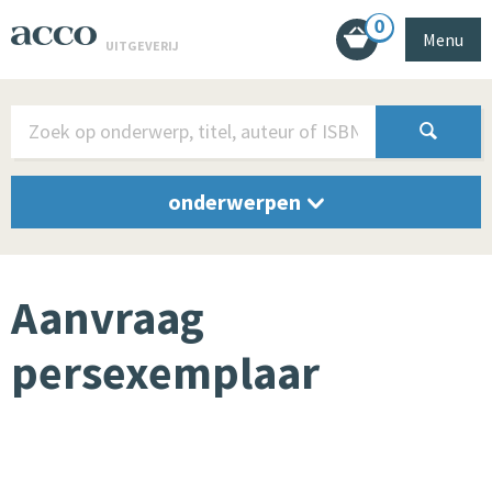
0
Menu
UITGEVERIJ
onderwerpen
Aanvraag
persexemplaar