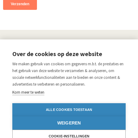
UITGEVERIJ
Over de cookies op deze website
Links
We maken gebruik van cookies om gegevens m.b.t. de prestaties en
Aanmelden nieuwsbrief
Pers
het gebruik van deze website te verzamelen & analyseren, om
sociale netwerkfunctionaliteiten aan te bieden en onze content &
Acco.be
Algemene voorwaarden
advertenties te verbeteren en personaliseren.
Disclaimer
Privacy verklaring
Kom meer te weten
Blijf op de hoogte
ALLE COOKIES TOESTAAN
Volg ons op:
WEIGEREN
Facebook
Instagram
Twitter
LinkedIn
iDEAL
COOKIE-INSTELLINGEN