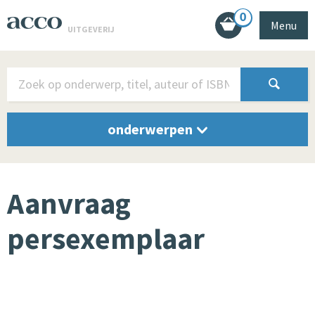
0
Menu
UITGEVERIJ
onderwerpen
Aanvraag
persexemplaar