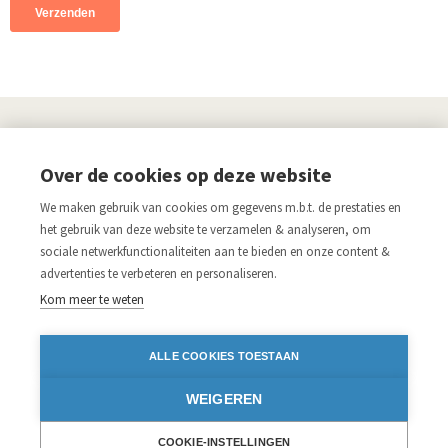
UITGEVERIJ
Over de cookies op deze website
Links
We maken gebruik van cookies om gegevens m.b.t. de prestaties en
Aanmelden nieuwsbrief
Pers
het gebruik van deze website te verzamelen & analyseren, om
sociale netwerkfunctionaliteiten aan te bieden en onze content &
Acco.be
Algemene voorwaarden
advertenties te verbeteren en personaliseren.
Disclaimer
Privacy verklaring
Kom meer te weten
Blijf op de hoogte
ALLE COOKIES TOESTAAN
Volg ons op:
WEIGEREN
Facebook
Instagram
Twitter
LinkedIn
iDEAL
COOKIE-INSTELLINGEN