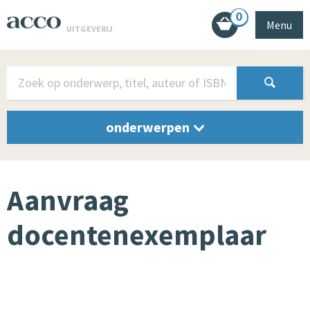
0
Menu
UITGEVERIJ
onderwerpen
Aanvraag
docentenexemplaar