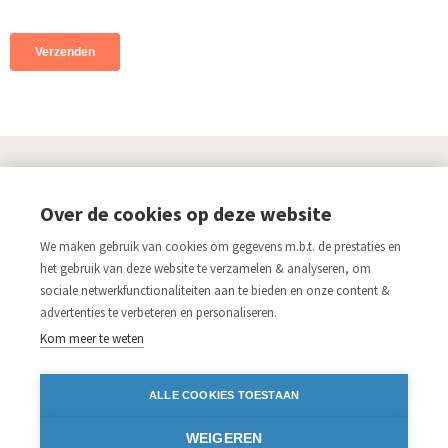
UITGEVERIJ
Over de cookies op deze website
Links
We maken gebruik van cookies om gegevens m.b.t. de prestaties en
Aanmelden nieuwsbrief
Pers
het gebruik van deze website te verzamelen & analyseren, om
sociale netwerkfunctionaliteiten aan te bieden en onze content &
Acco.be
Algemene voorwaarden
advertenties te verbeteren en personaliseren.
Disclaimer
Privacy verklaring
Kom meer te weten
Blijf op de hoogte
ALLE COOKIES TOESTAAN
Volg ons op:
WEIGEREN