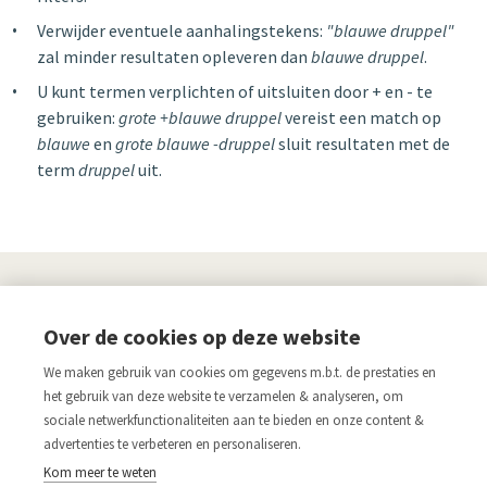
Verwijder eventuele aanhalingstekens:
"blauwe druppel"
zal minder resultaten opleveren dan
blauwe druppel
.
U kunt termen verplichten of uitsluiten door + en - te
gebruiken:
grote +blauwe druppel
vereist een match op
blauwe
en
grote blauwe -druppel
sluit resultaten met de
term
druppel
uit.
UITGEVERIJ
Over de cookies op deze website
Links
We maken gebruik van cookies om gegevens m.b.t. de prestaties en
Aanmelden nieuwsbrief
Pers
het gebruik van deze website te verzamelen & analyseren, om
sociale netwerkfunctionaliteiten aan te bieden en onze content &
Acco.be
Algemene voorwaarden
advertenties te verbeteren en personaliseren.
Disclaimer
Privacy verklaring
Kom meer te weten